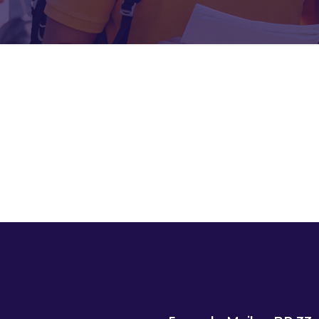
04 75 08 03 89
lsctournon@lyceesacr