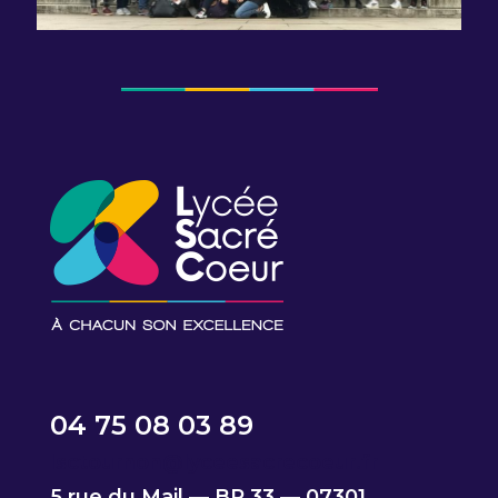
04 75 08 03 89
lsctournon@lyceesacrecoeur.fr
5 rue du Mail — BP 33 — 07301