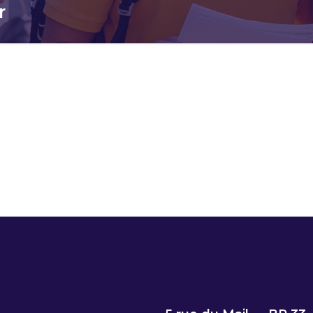
r
04 75 08 03 89
lsctournon@lyceesacr